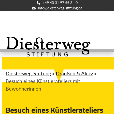
Skip
+49 40 31 97 55 3 - 0
info@diesterweg-stiftung.de
to
content
Open
Close
mobile
mobile
menu
menu
Diesterweg-Stiftung
»
Draußen & Aktiv
»
Besuch eines Künstlerateliers mit
Bewohnerinnen
Aktuelles
Besuch eines Künstlerateliers