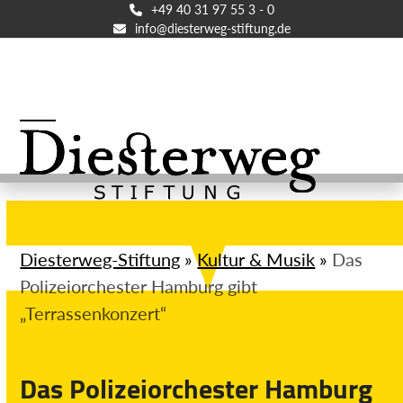
Skip
+49 40 31 97 55 3 - 0
info@diesterweg-stiftung.de
to
content
Open
Close
mobile
mobile
menu
menu
Diesterweg-Stiftung
»
Kultur & Musik
»
Das
Polizeiorchester Hamburg gibt
„Terrassenkonzert“
Aktuelles
Das Polizeiorchester Hamburg