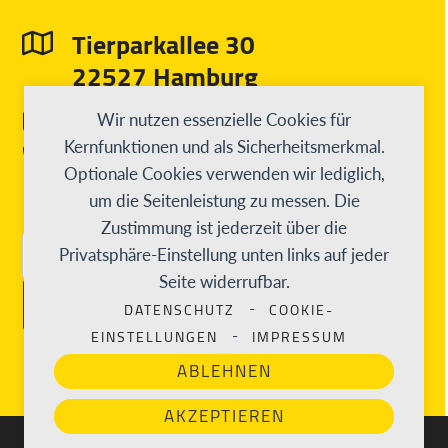
Tierparkallee 30
22527 Hamburg
info@diesterweg-stiftung.de
Wir nutzen essenzielle Cookies für
040 31 97 55 3 - 0
Kernfunktionen und als Sicherheitsmerkmal.
Optionale Cookies verwenden wir lediglich,
um die Seitenleistung zu messen. Die
Zustimmung ist jederzeit über die
Privatsphäre-Einstellung unten links auf jeder
E-Mail-Adresse
Seite widerrufbar.
ABONNIEREN
DATENSCHUTZ
COOKIE-
-
EINSTELLUNGEN
IMPRESSUM
-
ABLEHNEN
AKZEPTIEREN
© 2026
Diesterweg Stiftung
und starte Deine Karriere oder
Ausbildung bei der Diesterweg-Stiftung