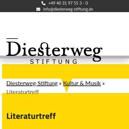
Skip
+49 40 31 97 55 3 - 0
info@diesterweg-stiftung.de
to
content
Open
Close
mobile
mobile
menu
menu
Diesterweg-Stiftung
»
Kultur & Musik
»
Literaturtreff
Aktuelles
Literaturtreff