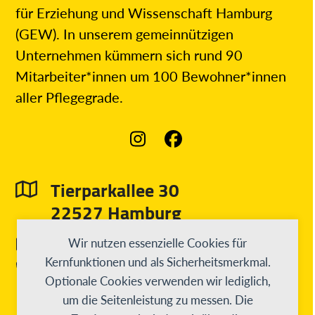
für Erziehung und Wissenschaft Hamburg
(GEW). In unserem gemeinnützigen
Unternehmen kümmern sich rund 90
Mitarbeiter*innen um 100 Bewohner*innen
aller Pflegegrade.
Instagram
Facebook
Tierparkallee 30
22527 Hamburg
info@diesterweg-stiftung.de
Wir nutzen essenzielle Cookies für
Kernfunktionen und als Sicherheitsmerkmal.
040 31 97 55 3 - 0
Optionale Cookies verwenden wir lediglich,
um die Seitenleistung zu messen. Die