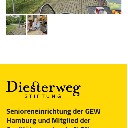
previous
ne
slide
sl
Senioreneinrichtung der GEW
Hamburg und Mitglied der