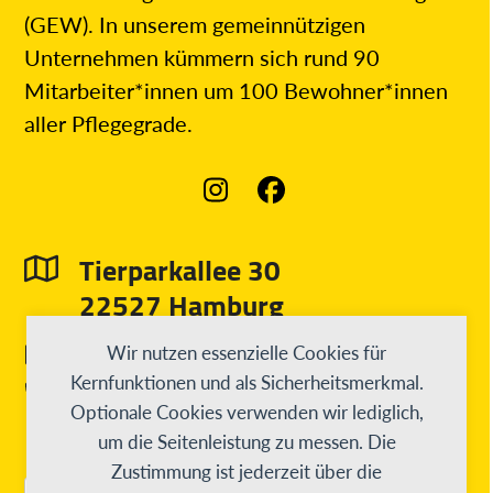
(GEW). In unserem gemeinnützigen
Unternehmen kümmern sich rund 90
Mitarbeiter*innen um 100 Bewohner*innen
aller Pflegegrade.
Instagram
Facebook
Tierparkallee 30
22527 Hamburg
info@diesterweg-stiftung.de
Wir nutzen essenzielle Cookies für
040 31 97 55 3 - 0
Kernfunktionen und als Sicherheitsmerkmal.
Optionale Cookies verwenden wir lediglich,
um die Seitenleistung zu messen. Die
Zustimmung ist jederzeit über die