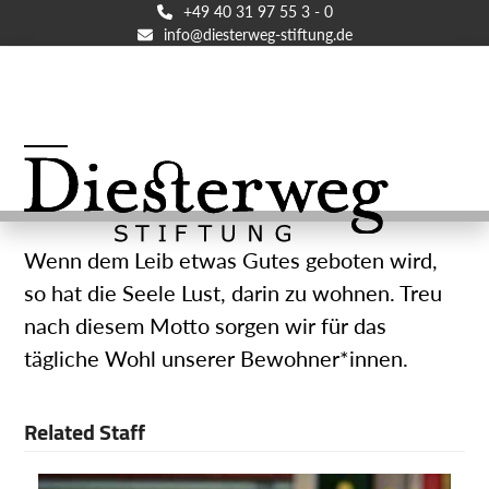
Skip
+49 40 31 97 55 3 - 0
info@diesterweg-stiftung.de
to
content
Open
Close
mobile
mobile
menu
menu
Wenn dem Leib etwas Gutes geboten wird,
so hat die Seele Lust, darin zu wohnen. Treu
nach diesem Motto sorgen wir für das
tägliche Wohl unserer Bewohner*innen.
Related Staff