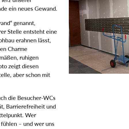
ade ein neues Gewand.
wand“ genannt,
er Stelle entsteht eine
ohbau erahnen lässt,
rten Charme
emäßen, ruhigen
oto zeigt diesen
lle, aber schon mit
Auch die Besucher-WCs
, Barrierefreiheit und
ttelpunkt. Wer
 fühlen – und wer uns