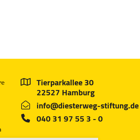
Tierparkallee 30
re
22527 Hamburg
info@diesterweg-stiftung.de
040 31 97 55 3 - 0
n