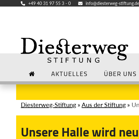
Skip
+49 40 31 97 55 3 - 0
info@diesterweg-stiftung.d
to
content
AKTUELLES
ÜBER UNS
Diesterweg-Stiftung
»
Aus der Stiftung
»
Un
Aktuelles
Unsere Halle wird neu