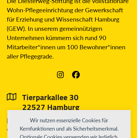
Die Diesterweg-Stiftung ist die vollstationäre
Wohn-Pflegeeinrichtung der Gewerkschaft
für Erziehung und Wissenschaft Hamburg
(GEW). In unserem gemeinnützigen
Unternehmen kümmern sich rund 90
Mitarbeiter*innen um 100 Bewohner*innen
aller Pflegegrade.
Instagram
Facebook
Tierparkallee 30
22527 Hamburg
info@diesterweg-stiftung.de
Wir nutzen essenzielle Cookies für
040 31 97 55 3 - 0
Kernfunktionen und als Sicherheitsmerkmal.
Optionale Cookies verwenden wir lediglich,