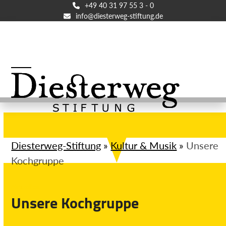
Skip
+49 40 31 97 55 3 - 0
info@diesterweg-stiftung.de
to
content
Open
Close
mobile
mobile
menu
menu
Diesterweg-Stiftung
»
Kultur & Musik
»
Unsere
Kochgruppe
Aktuelles
Unsere Kochgruppe