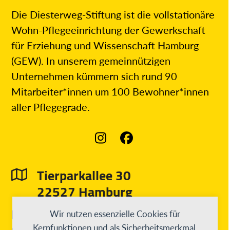
Die Diesterweg-Stiftung ist die vollstationäre
Wohn-Pflegeeinrichtung der Gewerkschaft
für Erziehung und Wissenschaft Hamburg
(GEW). In unserem gemeinnützigen
Unternehmen kümmern sich rund 90
Mitarbeiter*innen um 100 Bewohner*innen
aller Pflegegrade.
Instagram
Facebook
Tierparkallee 30
22527 Hamburg
info@diesterweg-stiftung.de
Wir nutzen essenzielle Cookies für
Kernfunktionen und als Sicherheitsmerkmal.