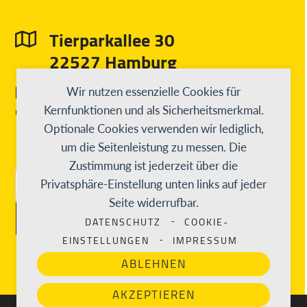
Tierparkallee 30
22527 Hamburg
info@diesterweg-stiftung.de
Wir nutzen essenzielle Cookies für
Kernfunktionen und als Sicherheitsmerkmal.
040 31 97 55 3 - 0
Optionale Cookies verwenden wir lediglich,
um die Seitenleistung zu messen. Die
Zustimmung ist jederzeit über die
Privatsphäre-Einstellung unten links auf jeder
E-Mail-Adresse
Seite widerrufbar.
ABONNIEREN
DATENSCHUTZ
COOKIE-
-
EINSTELLUNGEN
IMPRESSUM
-
ABLEHNEN
AKZEPTIEREN
© 2026
Diesterweg Stiftung
und starte Deine Karriere oder